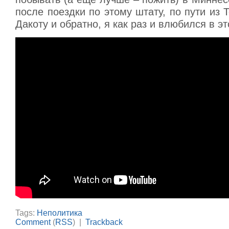
после поездки по этому штату, по пути из
Дакоту и обратно, я как раз и влюбился в э
Tags:
Неполитика
Comment
(
RSS
) |
Trackback