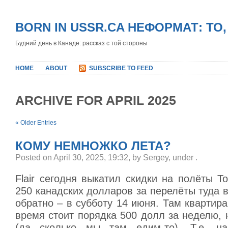
BORN IN USSR.CA НЕФОРМАТ: ТО
Будний день в Канаде: рассказ с той стороны
HOME
ABOUT
SUBSCRIBE TO FEED
ARCHIVE FOR APRIL 2025
« Older Entries
КОМУ НЕМНОЖКО ЛЕТА?
Posted on April 30, 2025, 19:32, by Sergey, under
.
Flair сегодня выкатил скидки на полёты To
250 канадских долларов за перелёты туда в
обратно – в субботу 14 июня. Там квартира 
время стоит порядка 500 долл за неделю,
(да сколько мы там едим-то). Т.е. н