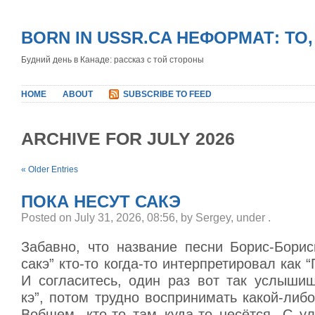
BORN IN USSR.CA НЕФОРМАТ: ТО
Будний день в Канаде: рассказ с той стороны
HOME
ABOUT
SUBSCRIBE TO FEED
ARCHIVE FOR JULY 2026
« Older Entries
ПОКА НЕСУТ САКЭ
Posted on July 31, 2026, 08:56, by Sergey, under
.
Забавно, что название песни Борис-Борис
сакэ” кто-то когда-то интерпретировал как “
И согласитесь, один раз вот так услышиш
кэ”, потом трудно воспринимать какой-либо
Вобщем, кто-то там куда-то несётся. С у