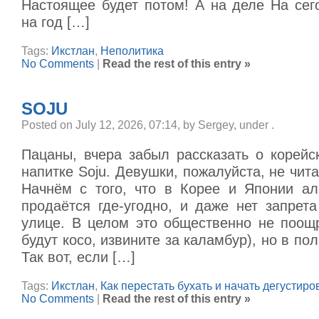
Настоящее будет потом! А на деле На сег
на год […]
Tags:
Икстлан
,
Неполитика
No Comments
|
Read the rest of this entry »
SOJU
Posted on July 12, 2026, 07:14, by Sergey, under
.
Пацаны, вчера забыл рассказать о корейс
напитке Soju. Девушки, пожалуйста, не чита
Начнём с того, что в Корее и Японии ал
продаётся где-угодно, и даже нет запрет
улице. В целом это общественно не поощр
будут косо, извините за каламбур), но в по
Так вот, если […]
Tags:
Икстлан
,
Как перестать бухать и начать дегустиро
No Comments
|
Read the rest of this entry »