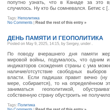
попутно узнать, что в Канаде за это в
случилось. Ну кто бы сомневался. Бетис с [
Tags:
Неполитика
No Comments
|
Read the rest of this entry »
ДЕНЬ ПАМЯТИ И ГЕОПОЛИТИКА
Posted on May 9, 2025, 14:15, by Sergey, under
.
По поводу вчерашнего дня памяти же
мировой войны, подумалось, что одним 
индикаторов схождения страны с ума можн
наличие/отсутствие свободных выборов
власти. Если падишах правит вечно (ну
мере, собирается), то на определённом э
заниматься геополитикой, обустраи
собственную страну обустроить не получилос
Tags:
Политика
No Comments
|
Read the rest of this entry »