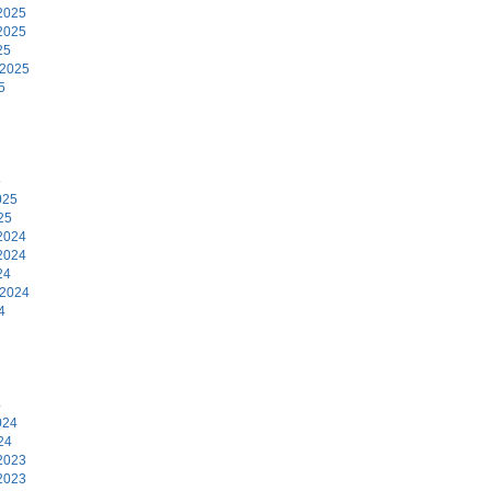
2025
2025
25
 2025
5
5
025
25
2024
2024
24
 2024
4
4
024
24
2023
2023