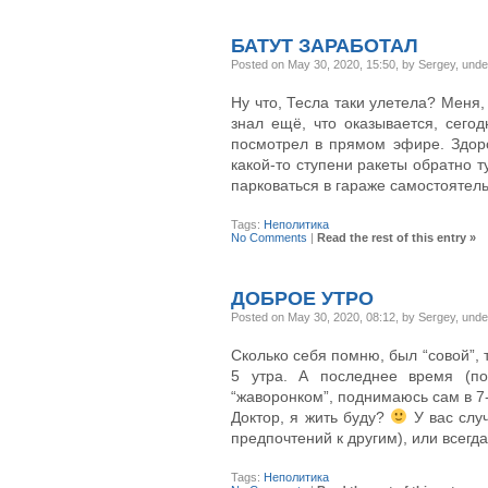
БАТУТ ЗАРАБОТАЛ
Posted on May 30, 2020, 15:50, by Sergey, und
Ну что, Тесла таки улетела? Меня, 
знал ещё, что оказывается, сего
посмотрел в прямом эфире. Здоро
какой-то ступени ракеты обратно т
парковаться в гараже самостоятель
Tags:
Неполитика
No Comments
|
Read the rest of this entry »
ДОБРОЕ УТРО
Posted on May 30, 2020, 08:12, by Sergey, und
Сколько себя помню, был “совой”, т
5 утра. А последнее время (по
“жаворонком”, поднимаюсь сам в 7-
Доктор, я жить буду?
У вас слу
предпочтений к другим), или всегда
Tags:
Неполитика