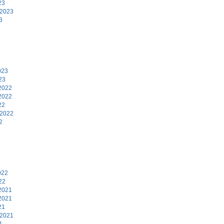
23
 2023
3
3
023
23
2022
2022
22
 2022
2
2
022
22
2021
2021
21
 2021
1