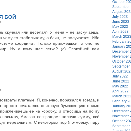
October 20
September
August 202
Я БОЙ
July 2023
June 2023
er
.
May 2023
April 2023
знь скучная или весёлая? У меня – не заскучаешь.
March 202
к чему-то стабильному, а блин, не получается. Ибо
February 2
истеме координат. Только прижмёшься, а оно не
January 20
мир. Ну а кому щас легко? (с) Спокойной вам
December 
November 
October 20
September
August 202
July 2022
June 2022
May 2022
er
.
April 2022
March 202
возвраты платные. Я, конечно, поражался всегда, и
February 2
л: просто печатаешь почтовую бумаженцию прямо
January 20
 приклеиваешь её на коробку, и относишь на почту
December 
November 
ив посылку, Амазон возвращает полную сумму, всё
October 20
ядит нереальным. С некоторых пор (по-моему, пару
September
August 202