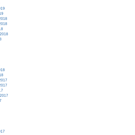
9
019
19
2018
2018
18
 2018
8
8
018
18
2017
2017
17
 2017
7
7
017