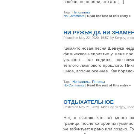
вообще не поняли, что это […]
Tags:
Неполитика
No Comments
|
Read the rest of this entry »
НИ РУЖЬЯ ДА НИ ЗНАМЕ
Posted on May 22, 2020, 16:57, by Sergey, und
Какая-то новая песня Шевчука неда
физическое неприятие у меня про
ужасное – как водится, ново-зву
тёплого лампового прошлого. Ник
шное, вполне осеннее. Как порядоч
Tags:
Неполитика
,
Пятница
No Comments
|
Read the rest of this entry »
ОТДЫХАТЕЛЬНОЕ
Posted on May 21, 2020, 14:20, by Sergey, und
Нет, я считаю, что так много р
граница, после которой из гуманис
же взбунтуется рано или поздно. Го