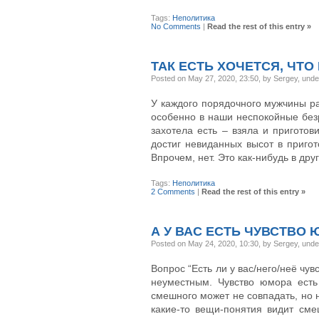
Tags:
Неполитика
No Comments
|
Read the rest of this entry »
ТАК ЕСТЬ ХОЧЕТСЯ, ЧТО
Posted on May 27, 2020, 23:50, by Sergey, und
У каждого порядочного мужчины ра
особенно в наши неспокойные без
захотела есть – взяла и приготови
достиг невиданных высот в пригот
Впрочем, нет. Это как-нибудь в дру
Tags:
Неполитика
2 Comments
|
Read the rest of this entry »
А У ВАС ЕСТЬ ЧУВСТВО
Posted on May 24, 2020, 10:30, by Sergey, und
Вопрос “Есть ли у вас/него/неё чу
неуместным. Чувство юмора есть 
смешного может не совпадать, но 
какие-то вещи-понятия видит см