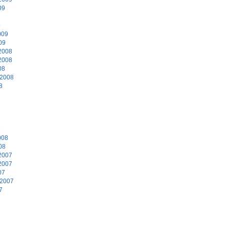
09
9
009
09
2008
2008
08
 2008
8
8
008
08
2007
2007
07
 2007
7