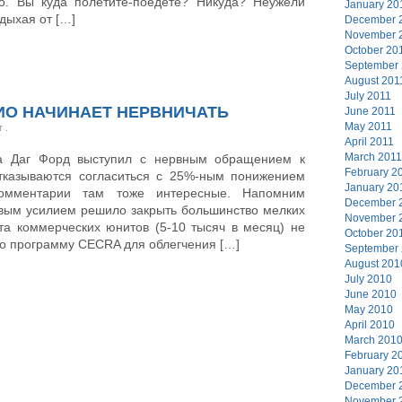
но. Вы куда полетите-поедете? Никуда? Неужели
January 20
дыхая от […]
December 
November 
October 20
September
August 201
July 2011
ИО НАЧИНАЕТ НЕРВНИЧАТЬ
June 2011
May 2011
er
.
April 2011
March 2011
тва Даг Форд выступил с нервным обращением к
February 2
тказываются согласиться с 25%-ным понижением
January 20
Комментарии там тоже интересные. Напомним
December 
вым усилием решило закрыть большинство мелких
November 
та коммерческих юнитов (5-10 тысяч в месяц) не
October 20
ло программу CECRA для облегчения […]
September
August 201
July 2010
June 2010
May 2010
April 2010
March 201
February 2
January 20
December 
November 