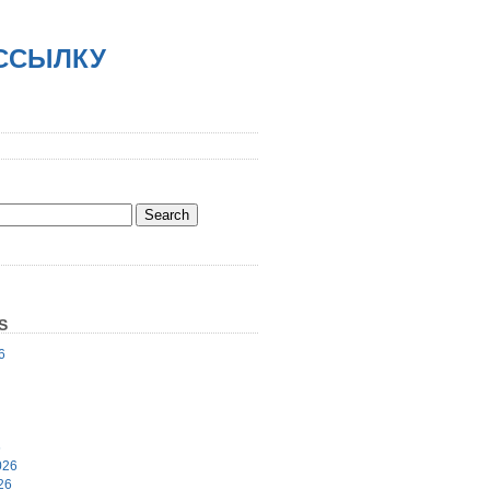
АССЫЛКУ
S
6
6
026
26