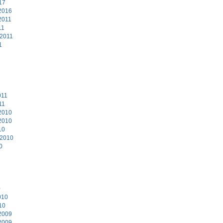
17
2016
2011
11
 2011
1
011
11
2010
2010
10
 2010
0
0
010
10
2009
2009