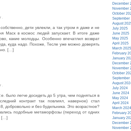
December 
November 
October 20
er
.
September
August 202
собственно, дети увлекли, а так утром я даже и не
July 2025
дня Маск в космос людей запускает. В итоге даже
June 2025
во, какие молодцы. Особенно впечатлил возврат
May 2025
April 2025
уда, куда надо. Похоже, Тесле уже можно доверять
March 202
но. […]
February 2
January 20
December 
November 
October 20
September
August 202
er
.
July 2024
June 2024
.е. было легче досидеть до 5 утра, чем подняться в
May 2024
следний контракт так повлиял, наверное) стал
April 2024
8, добровольно и без будильника. Это возрастное?
March 202
чались подобные метаморфозы (переход от одних
February 2
 […]
January 20
December 
November 