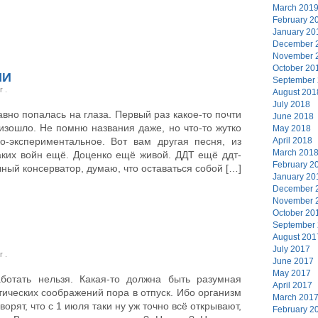
March 201
February 2
January 20
December 
November 
October 20
НИ
September
er
.
August 201
July 2018
вно попалась на глаза. Первый раз какое-то почти
June 2018
изошло. Не помню названия даже, но что-то жутко
May 2018
ко-экспериментальное. Вот вам другая песня, из
April 2018
March 201
аких войн ещё. Доценко ещё живой. ДДТ ещё ддт-
February 2
ный консерватор, думаю, что оставаться собой […]
January 20
December 
November 
October 20
September
August 201
July 2017
er
.
June 2017
May 2017
аботать нельзя. Какая-то должна быть разумная
April 2017
тических соображений пора в отпуск. Ибо организм
March 201
ворят, что с 1 июля таки ну уж точно всё открывают,
February 2