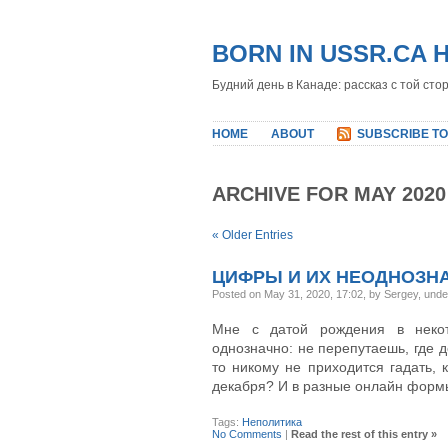
BORN IN USSR.CA 
Будний день в Канаде: рассказ с той сто
HOME
ABOUT
SUBSCRIBE TO
ARCHIVE FOR MAY 2020
« Older Entries
ЦИФРЫ И ИХ НЕОДНОЗН
Posted on May 31, 2020, 17:02, by Sergey, und
Мне с датой рождения в неко
однозначно: не перепутаешь, где де
то никому не приходится гадать, 
декабря? И в разные онлайн формы
Tags:
Неполитика
No Comments
|
Read the rest of this entry »