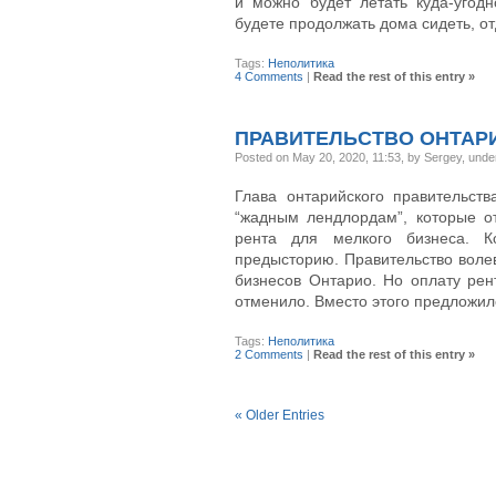
и можно будет летать куда-угод
будете продолжать дома сидеть, от
Tags:
Неполитика
4 Comments
|
Read the rest of this entry »
ПРАВИТЕЛЬСТВО ОНТАР
Posted on May 20, 2020, 11:53, by Sergey, und
Глава онтарийского правительс
“жадным лендлордам”, которые о
рента для мелкого бизнеса. 
предысторию. Правительство воле
бизнесов Онтарио. Но оплату рен
отменило. Вместо этого предложи
Tags:
Неполитика
2 Comments
|
Read the rest of this entry »
« Older Entries