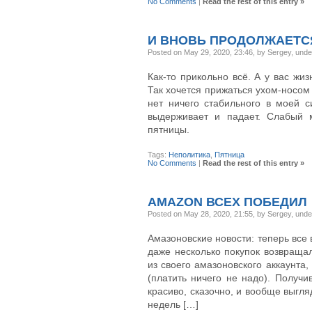
No Comments
|
Read the rest of this entry »
И ВНОВЬ ПРОДОЛЖАЕТС
Posted on May 29, 2020, 23:46, by Sergey, und
Как-то прикольно всё. А у вас жи
Так хочется прижаться ухом-носом 
нет ничего стабильного в моей с
выдерживает и падает. Слабый 
пятницы.
Tags:
Неполитика
,
Пятница
No Comments
|
Read the rest of this entry »
AMAZON ВСЕХ ПОБЕДИЛ
Posted on May 28, 2020, 21:55, by Sergey, und
Амазоновские новости: теперь все 
даже несколько покупок возвраща
из своего амазоновского аккаунта,
(платить ничего не надо). Получ
красиво, сказочно, и вообще выгл
недель […]