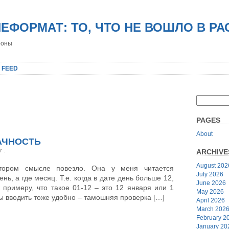
НЕФОРМАТ: ТО, ЧТО НЕ ВОШЛО В Р
роны
 FEED
PAGES
About
АЧНОСТЬ
er
.
ARCHIVE
August 202
тором смысле повезло. Она у меня читается
July 2026
нь, а где месяц. Т.е. когда в дате день больше 12,
June 2026
к примеру, что такое 01-12 – это 12 января или 1
May 2026
 вводить тоже удобно – тамошняя проверка […]
April 2026
March 202
February 2
January 20