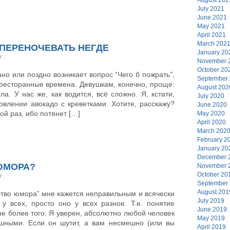
July 2021
June 2021
May 2021
April 2021
March 202
 ПЕРЕНОЧЕВАТЬ НЕГДЕ
January 20
er
.
November 
October 20
но или поздно возникает вопрос “Чего б пожрать”,
September
ресторанные времена. Девушкам, конечно, проще:
August 202
ла. У нас же, как водится, всё сложно. Я, кстати,
July 2020
овлении авокадо с креветками. Хотите, расскажу?
June 2020
гой раз, ибо потянет […]
May 2020
April 2020
March 202
February 2
January 20
December 
 ЮМОРА?
November 
October 20
er
.
September
August 201
вство юмора” мне кажется неправильным и всячески
July 2019
у всех, просто оно у всех разное. Т.е. понятие
June 2019
не более того. Я уверен, абсолютно любой человек
May 2019
ешными. Если он шутит, а вам несмешно (или вы
April 2019