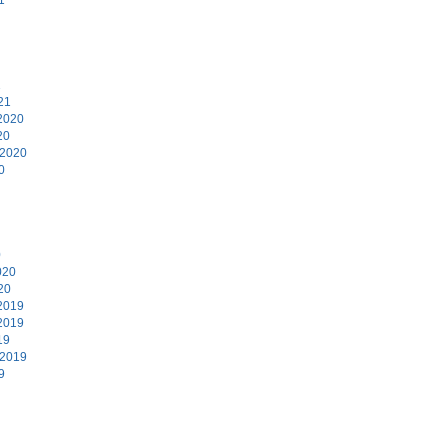
1
21
2020
20
 2020
0
0
020
20
2019
2019
19
 2019
9