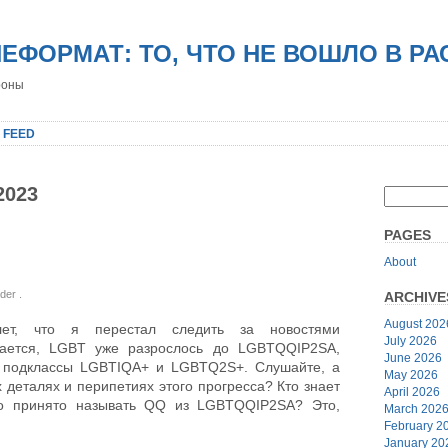
НЕФОРМАТ: ТО, ЧТО НЕ ВОШЛО В Р
роны
 FEED
2023
PAGES
About
nder
.
ARCHIVE
August 202
ет, что я перестал следить за новостями
July 2026
ывается, LGBT уже разрослось до LGBTQQIP2SA,
June 2026
 подклассы LGBTIQA+ и LGBTQ2S+. Слушайте, а
May 2026
х деталях и перипетиях этого прогресса? Кто знает
April 2026
нно принято называть QQ из LGBTQQIP2SA? Это,
March 202
February 2
January 20