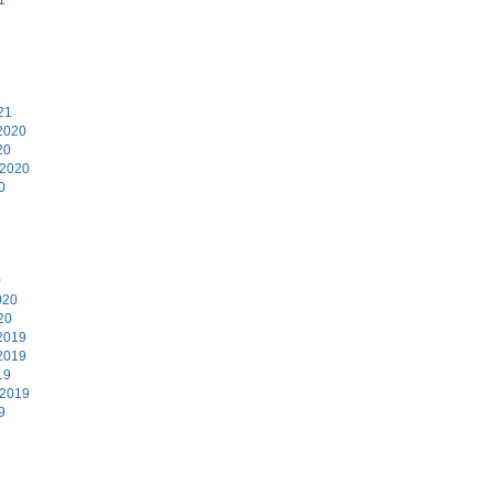
1
21
2020
20
 2020
0
0
020
20
2019
2019
19
 2019
9