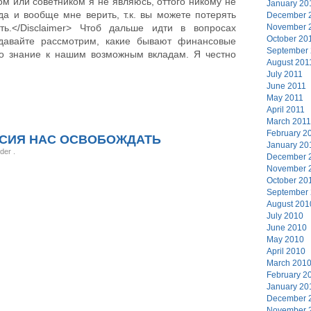
м или советником я не являюсь, оттого никому не
January 20
да и вообще мне верить, т.к. вы можете потерять
December 
ь.</Disclaimer> Чтоб дальше идти в вопросах
November 
October 20
давайте рассмотрим, какие бывают финансовые
September
то знание к нашим возможным вкладам. Я честно
August 201
July 2011
June 2011
May 2011
April 2011
March 2011
February 2
СИЯ НАС ОСВОБОЖДАТЬ
January 20
nder
.
December 
November 
October 20
September
August 201
July 2010
June 2010
May 2010
April 2010
March 201
February 2
January 20
December 
November 