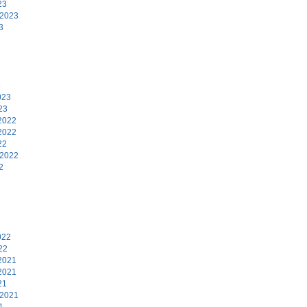
23
 2023
3
3
023
23
2022
2022
22
 2022
2
2
022
22
2021
2021
21
 2021
1