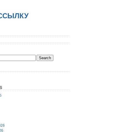
АССЫЛКУ
S
6
6
026
26