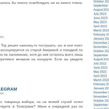
October 20
шлось бы никого освобождать ни из какого плена.
September
August 202
July 2023
June 2023
May 2023
April 2023
March 202
February 2
nder
.
January 20
December 
Top решил наконец-то послушать, шо ж они поют.
November 
я ассоциируется со старой Америкой и поездкой по
October 20
но не напоминаю, хотя до неё осталось всего лишь
September
третимся вечером на концерте. Если вы увидите
August 202
July 2022
June 2022
May 2022
April 2022
March 202
February 2
LEGRAM
January 20
December 
nder
.
November 
October 20
о товарища майора, но на всякий случай хотел
September
ствуете в Телеграме? Меня в очередной раз по
August 202