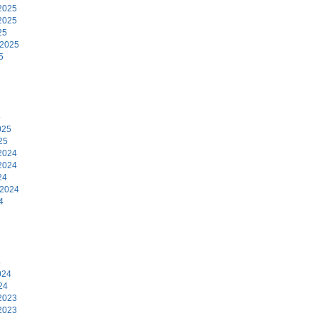
2025
2025
25
 2025
5
5
025
25
2024
2024
24
 2024
4
4
024
24
2023
2023