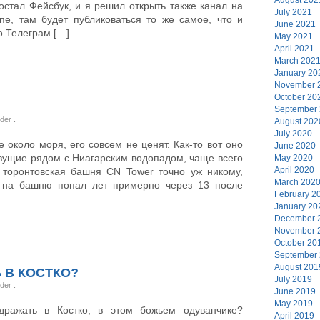
остал Фейсбук, и я решил открыть также канал на
July 2021
е, там будет публиковаться то же самое, что и
June 2021
о Телеграм […]
May 2021
April 2021
March 202
January 20
November 
October 20
September
nder
.
August 202
July 2020
 около моря, его совсем не ценят. Как-то вот оно
June 2020
живущие рядом с Ниагарским водопадом, чаще всего
May 2020
April 2020
 торонтовская башня CN Tower точно уж никому,
March 202
т на башню попал лет примерно через 13 после
February 2
January 20
December 
November 
October 20
September
August 201
 В КОСТКО?
July 2019
nder
.
June 2019
May 2019
дражать в Костко, в этом божьем одуванчике?
April 2019