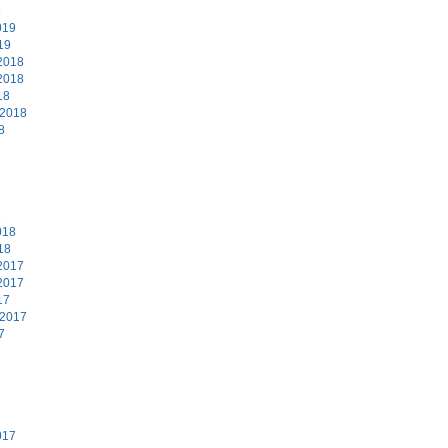
9
019
19
2018
2018
18
 2018
8
8
018
18
2017
2017
17
 2017
7
7
017