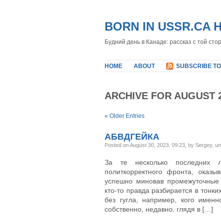
BORN IN USSR.CA 
Будний день в Канаде: рассказ с той сто
HOME
ABOUT
SUBSCRIBE TO
ARCHIVE FOR AUGUST 
« Older Entries
АБВДГЕЙКА
Posted on August 30, 2023, 09:23, by Sergey, u
За те несколько последних л
политкорректного фронта, оказ
успешно миновав промежуточные
кто-то правда разбирается в тонки
без гугла, например, кого име
собственно, недавно, глядя в […]