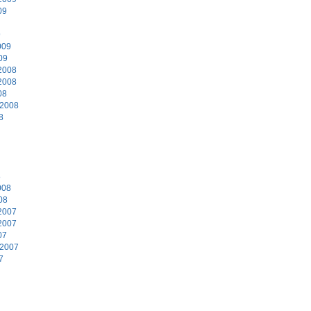
09
9
009
09
2008
2008
08
 2008
8
8
008
08
2007
2007
07
 2007
7