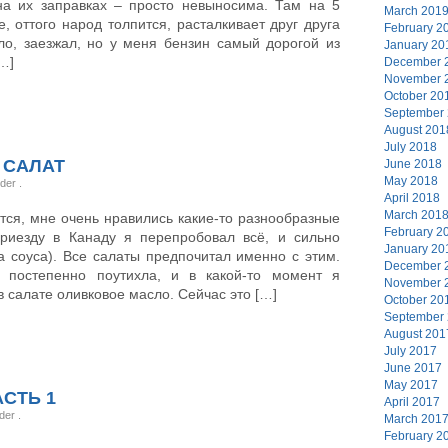
а их заправках – просто невыносима. Там на 5
March 201
, оттого народ толпится, расталкивает друг друга
February 2
о, заезжал, но у меня бензин самый дорогой из
January 20
[…]
December 
November 
October 20
September
August 201
July 2018
 САЛАТ
June 2018
May 2018
nder
.
April 2018
March 201
тся, мне очень нравились какие-то разнообразные
February 2
приезду в Канаду я перепробовал всё, и сильно
January 20
а соуса). Все салаты предпочитал именно с этим.
December 
постепенно поутихла, и в какой-то момент я
November 
салате оливковое масло. Сейчас это […]
October 20
September
August 201
July 2017
June 2017
May 2017
СТЬ 1
April 2017
nder
.
March 201
February 2