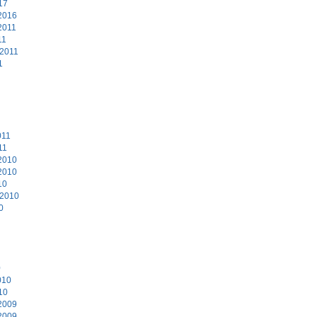
17
2016
2011
11
 2011
1
011
11
2010
2010
10
 2010
0
0
010
10
2009
2009