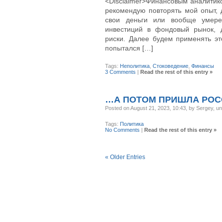
<Disclaimer>Финансовым аналитико
рекомендую повторять мой опыт, 
свои деньги или вообще умерет
инвестиций в фондовый рынок, 
риски. Далее будем применять э
попытался […]
Tags:
Неполитика
,
Стоковедение
,
Финансы
3 Comments
|
Read the rest of this entry »
…А ПОТОМ ПРИШЛА РОС
Posted on August 21, 2023, 10:43, by Sergey, u
Tags:
Политика
No Comments
|
Read the rest of this entry »
« Older Entries