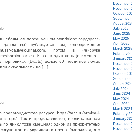
December 
November 
October 20
September
August 202
July 2025
nder
.
June 2025
 в небольшом персональном standalone вордпресс-
May 2025
April 2025
вым делом всё публикуется там, одновременно/
March 202
sr-ca.livejournal.com, потом в Фейсбуке
February 2
t.me/borninussr_ca. И вот в один день (а именно –
January 20
 черновиках (Drafts) целых 60 постингов лежат.
December 
или актуальность, но […]
November 
October 20
September
August 202
July 2024
June 2024
May 2024
nder
.
April 2024
March 202
ропагандисткого ресурса: https://tass.ru/armiya-i-
February 2
ия и орк”. Так и представляется, в единственном
January 20
ть по линку тоже смешная: одной из приоритетных
December 
November 
оккупантов из украинского плена. Умалчивая, что