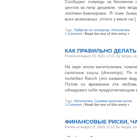
Сообщаю: очередь за бензином н
центов за литр дешевле, чем везде
локтями-бамперами. Я тоже бывал
всех возможных, оттого у меня на 
Tags:
Лайфхак по четвергам
,
Неполитика
1 Comment
|
Read the rest of this entry »
КАК ПРАВИЛЬНО ДЕЛАТЬ
Posted on August 23, 2023, 13:15, by Sergey, u
На заре эпохи капитализма, помни
салатные соусы (dressings). По 
полюбил Ranch (это название вид
Потом со временем эта любовь 
обнаружил себя предпочитающим в 
Tags:
Неполитика
,
Суровая мужская кухня
1 Comment
|
Read the rest of this entry »
ФИНАНСОВЫЕ РИСКИ, ЧА
Posted on August 22, 2023, 11:13, by Sergey, u