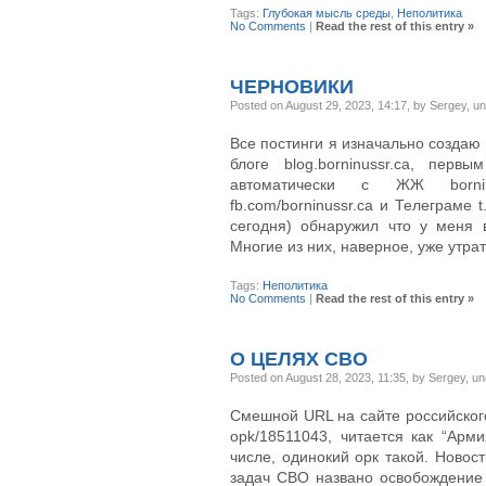
Tags:
Глубокая мысль среды
,
Неполитика
No Comments
|
Read the rest of this entry »
ЧЕРНОВИКИ
Posted on August 29, 2023, 14:17, by Sergey, u
Все постинги я изначально создаю
блоге blog.borninussr.ca, пер
автоматически с ЖЖ borninus
fb.com/borninussr.ca и Телеграме 
сегодня) обнаружил что у меня в
Многие из них, наверное, уже утрат
Tags:
Неполитика
No Comments
|
Read the rest of this entry »
О ЦЕЛЯХ СВО
Posted on August 28, 2023, 11:35, by Sergey, u
Смешной URL на сайте российского п
opk/18511043, читается как “Арм
числе, одинокий орк такой. Новос
задач СВО названо освобождение 