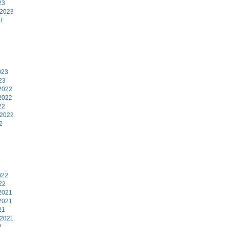
23
 2023
3
3
023
23
2022
2022
22
 2022
2
2
022
22
2021
2021
21
 2021
1