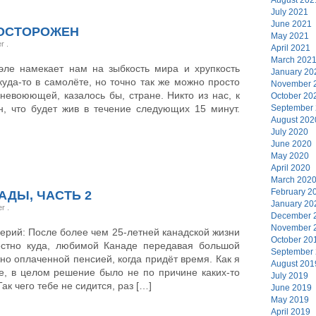
July 2021
June 2021
 ОСТОРОЖЕН
May 2021
er
.
April 2021
March 202
эле намекает нам на зыбкость мира и хрупкость
January 20
уда-то в самолёте, но точно так же можно просто
November 
 невоюющей, казалось бы, стране. Никто из нас, к
October 20
, что будет жив в течение следующих 15 минут.
September
August 202
July 2020
June 2020
May 2020
April 2020
March 202
February 2
АДЫ, ЧАСТЬ 2
January 20
er
.
December 
November 
ерий: После более чем 25-летней канадской жизни
October 20
естно куда, любимой Канаде передавая большой
September
но оплаченной пенсией, когда придёт время. Как я
August 201
, в целом решение было не по причине каких-то
July 2019
к чего тебе не сидится, раз […]
June 2019
May 2019
April 2019