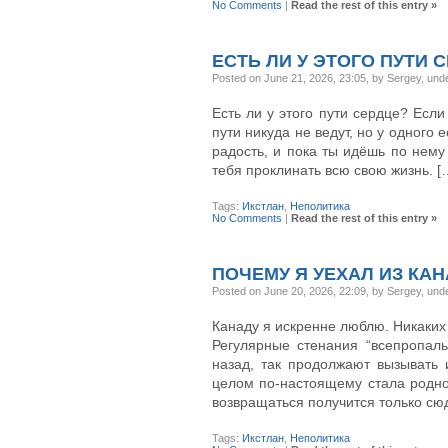
No Comments
|
Read the rest of this entry »
ЕСТЬ ЛИ У ЭТОГО ПУТИ 
Posted on June 21, 2026, 23:05, by Sergey, und
Есть ли у этого пути сердце? Если
пути никуда не ведут, но у одного е
радость, и пока ты идёшь по нему 
тебя проклинать всю свою жизнь. [
Tags:
Икстлан
,
Неполитика
No Comments
|
Read the rest of this entry »
ПОЧЕМУ Я УЕХАЛ ИЗ КАН
Posted on June 20, 2026, 22:09, by Sergey, und
Канаду я искренне люблю. Никаких
Регулярные стенания “всепропал
назад, так продолжают вызывать 
целом по-настоящему стала родной
возвращаться получится только сюд
Tags:
Икстлан
,
Неполитика