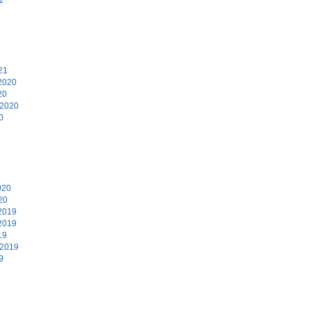
1
21
2020
20
 2020
0
0
020
20
2019
2019
19
 2019
9