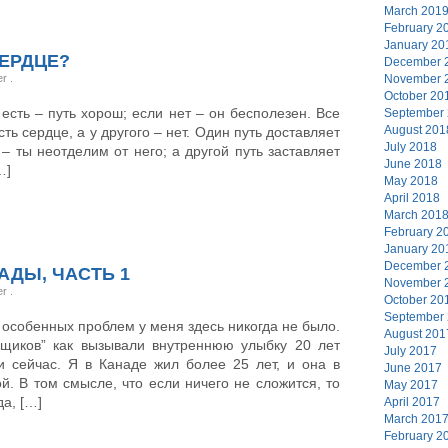
March 201
February 2
January 20
СЕРДЦЕ?
December 
er
.
November 
October 20
 есть – путь хорош; если нет – он бесполезен. Все
September
August 201
сть сердце, а у другого – нет. Один путь доставляет
July 2018
– ты неотделим от него; а другой путь заставляет
June 2018
…]
May 2018
April 2018
March 201
February 2
January 20
December 
АДЫ, ЧАСТЬ 1
November 
er
.
October 20
September
 особенных проблем у меня здесь никогда не было.
August 201
ьщиков” как вызывали внутреннюю улыбку 20 лет
July 2017
и сейчас. Я в Канаде жил более 25 лет, и она в
June 2017
. В том смысле, что если ничего не сложится, то
May 2017
а, […]
April 2017
March 201
February 2