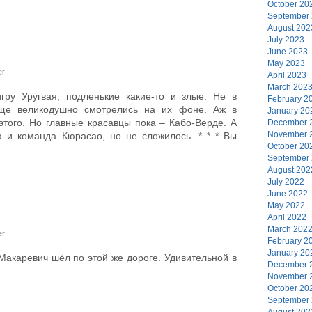
October 20
September
August 202
July 2023
June 2023
May 2023
er
.
April 2023
March 202
гру Уругвая, подленькие какие-то и злые. Не в
February 2
ще великодушно смотрелись на их фоне. Аж в
January 20
 этого. Но главные красавцы пока – Кабо-Верде. А
December 
November 
 и команда Кюрасао, но не сложилось. * * * Вы
October 20
September
August 202
July 2022
June 2022
May 2022
April 2022
March 202
er
.
February 2
January 20
Макаревич шёл по этой же дороге. Удивительной в
December 
November 
October 20
September
August 202