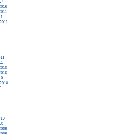
17
2016
2011
11
 2011
1
011
11
2010
2010
10
 2010
0
0
010
10
2009
2009