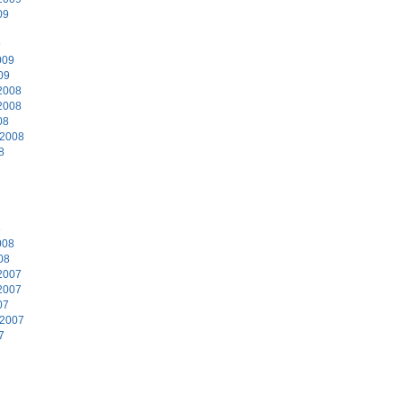
09
9
009
09
2008
2008
08
 2008
8
8
008
08
2007
2007
07
 2007
7