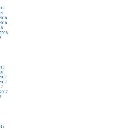
9
019
19
2018
2018
18
 2018
8
8
018
18
2017
2017
17
 2017
7
7
017