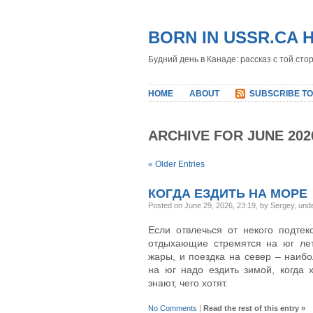
BORN IN USSR.CA 
Будний день в Канаде: рассказ с той сто
HOME
ABOUT
SUBSCRIBE TO
ARCHIVE FOR JUNE 202
« Older Entries
КОГДА ЕЗДИТЬ НА МОРЕ
Posted on June 29, 2026, 23:19, by Sergey, und
Если отвлечься от некого подтек
отдыхающие стремятся на юг лет
жары, и поездка на север – наиб
на юг надо ездить зимой, когда 
знают, чего хотят.
No Comments
|
Read the rest of this entry »