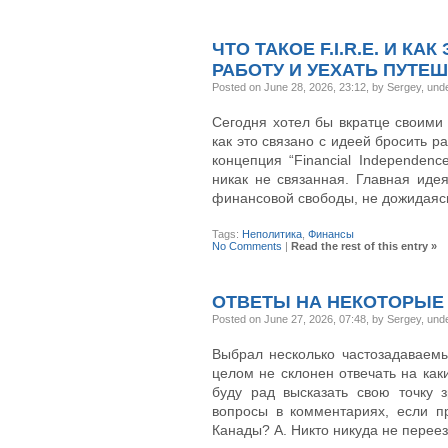
ЧТО ТАКОЕ F.I.R.E. И К
РАБОТУ И УЕХАТЬ ПУТЕ
Posted on June 28, 2026, 23:12, by Sergey, und
Сегодня хотел бы вкратце своими с
как это связано с идеей бросить ра
концепция “Financial Independence
никак не связанная. Главная идея 
финансовой свободы, не дожидаясь
Tags:
Неполитика
,
Финансы
No Comments
|
Read the rest of this entry »
ОТВЕТЫ НА НЕКОТОРЫЕ
Posted on June 27, 2026, 07:48, by Sergey, und
Выбрал несколько частозадаваемы
целом не склонен отвечать на ка
буду рад высказать свою точку з
вопросы в комментариях, если пр
Канады? A. Никто никуда не переез