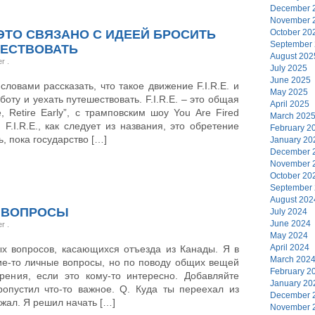
December 
November 
АК ЭТО СВЯЗАНО С ИДЕЕЙ БРОСИТЬ
October 20
September
ШЕСТВОВАТЬ
August 202
er
.
July 2025
June 2025
ловами рассказать, что такое движение F.I.R.E. и
May 2025
боту и уехать путешествовать. F.I.R.E. – это общая
April 2025
, Retire Early”, с трамповским шоу You Are Fired
March 202
F.I.R.E., как следует из названия, это обретение
February 2
, пока государство […]
January 20
December 
November 
October 20
September
August 202
 ВОПРОСЫ
July 2024
June 2024
er
.
May 2024
April 2024
х вопросов, касающихся отъезда из Канады. Я в
March 202
кие-то личные вопросы, но по поводу общих вещей
February 2
рения, если это кому-то интересно. Добавляйте
January 20
опустил что-то важное. Q. Куда ты переехал из
December 
жал. Я решил начать […]
November 