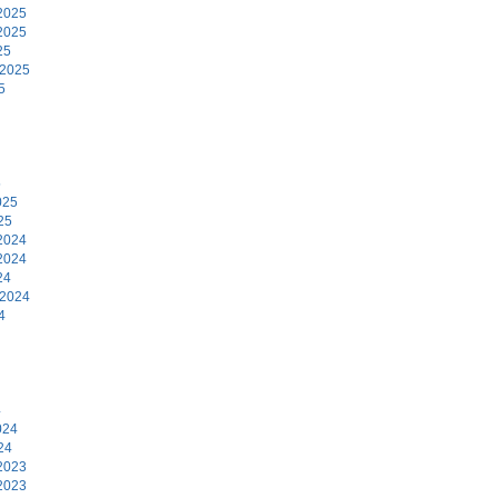
2025
2025
25
 2025
5
5
025
25
2024
2024
24
 2024
4
4
024
24
2023
2023