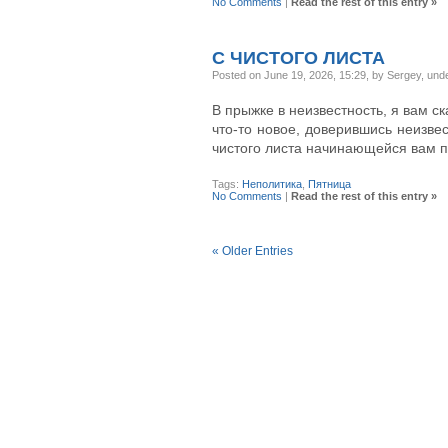
No Comments
|
Read the rest of this entry »
С ЧИСТОГО ЛИСТА
Posted on June 19, 2026, 15:29, by Sergey, und
В прыжке в неизвестность, я вам ск
что-то новое, доверившись неизвес
чистого листа начинающейся вам 
Tags:
Неполитика
,
Пятница
No Comments
|
Read the rest of this entry »
« Older Entries