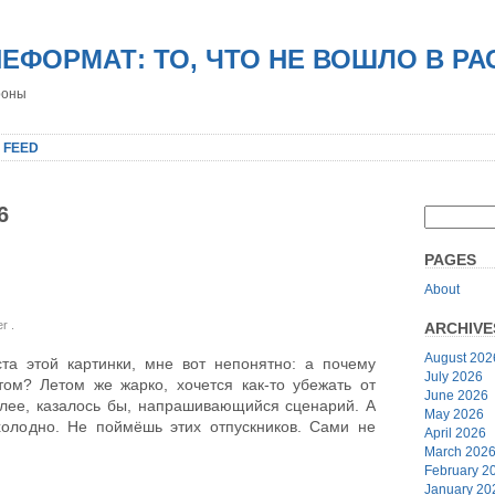
НЕФОРМАТ: ТО, ЧТО НЕ ВОШЛО В Р
роны
 FEED
6
PAGES
About
er
.
ARCHIVE
August 202
ста этой картинки, мне вот непонятно: а почему
July 2026
ом? Летом же жарко, хочется как-то убежать от
June 2026
олее, казалось бы, напрашивающийся сценарий. А
May 2026
холодно. Не поймёшь этих отпускников. Сами не
April 2026
March 202
February 2
January 20