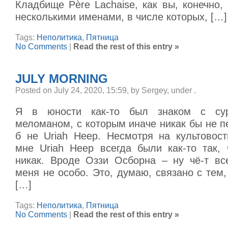
Кладбище Père Lachaise, как вы, конечно, 
несколькими именами, в числе которых, […]
Tags:
Неполитика
,
Пятница
No Comments
|
Read the rest of this entry »
JULY MORNING
Posted on July 24, 2020, 15:59, by Sergey, under
.
Я в юности как-то был знаком с сур
меломаном, с которым иначе никак бы не п
б не Uriah Heep. Несмотря на культовост
мне Uriah Heep всегда были как-то так, 
никак. Вроде Оззи Осборна – ну чё-т все
меня не особо. Это, думаю, связано с тем
[…]
Tags:
Неполитика
,
Пятница
No Comments
|
Read the rest of this entry »