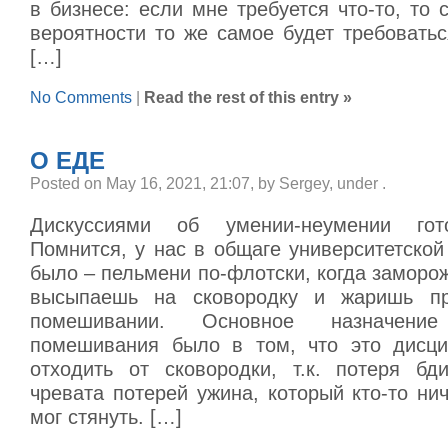
в бизнесе: если мне требуется что-то, то
вероятности то же самое будет требовать
[…]
No Comments
|
Read the rest of this entry »
О ЕДЕ
Posted on May 16, 2021, 21:07, by Sergey, under
.
Дискуссиями об умении-неумении гот
Помнится, у нас в общаге университетско
было – пельмени по-флотски, когда замор
высыпаешь на сковородку и жаришь п
помешивании. Основное назначение
помешивания было в том, что это дисци
отходить от сковородки, т.к. потеря бд
чревата потерей ужина, который кто-то н
мог стянуть. […]