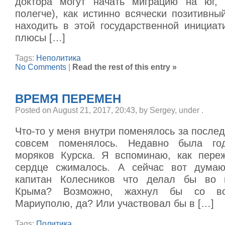
доктора могут начать миграцию на юг, 
полегче), как истинно всячески позитивны
находить в этой государственной инициат
плюсы […]
Tags:
Неполитика
No Comments
|
Read the rest of this entry »
ВРЕМЯ ПЕРЕМЕН
Posted on August 21, 2017, 20:43, by Sergey, under
.
Что-то у меня внутри поменялось за послед
совсем поменялось. Недавно была го
моряков Курска. Я вспоминаю, как переж
сердце сжималось. А сейчас вот дума
капитан Колесников что делал бы во 
Крыма? Возможно, жахнул бы со в
Мариуполю, да? Или участвовал бы в […]
Tags:
Политика