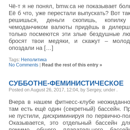
Чё-т я не понял, bmw.ca не показывает бо
Её б что, уже перестали выпускать? Вот так
решишься, деньги скопишь, копилку
чемоданчиком валюты придёшь в дилерши
только посмеются эти злые бездушные лю
бросят твои медяки, и скажут – молод
опоздали на […]
Tags:
Неполитика
No Comments
|
Read the rest of this entry »
СУББОТНЕ-ФЕМИНИСТИЧЕСКОЕ
Posted on August 26, 2017, 12:04, by Sergey, under
.
Вчера в нашем фитнесс-клубе неожиданно
там есть ещё один (секретный) бассейн. П
не пустили, дискриминируя по первично-по
Оказывается, это отдельный бассейн дл
помимо общего плавательного бассей