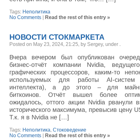
Tags:
Неполитика
No Comments
|
Read the rest of this entry »
НОВОСТИ СТОКМАРКЕТА
Posted on May 23, 2024, 21:25, by Sergey, under
.
Вчера вечером был опубликован очеред
бизнес-отчёт компании Nvidia, ведущег
графических процессоров, каким-то неп
используемых для работы AI-систем (
интеллекта), а до этого – для майни
биткоинов. Отчёт вышел более оптим
ожидалось, оттого акции Nvidia рванули 
исторического максимума, превысив цену U
Т.к. я в Nvidia не […]
Tags:
Неполитика
,
Стоковедение
No Comments
|
Read the rest of this entry »