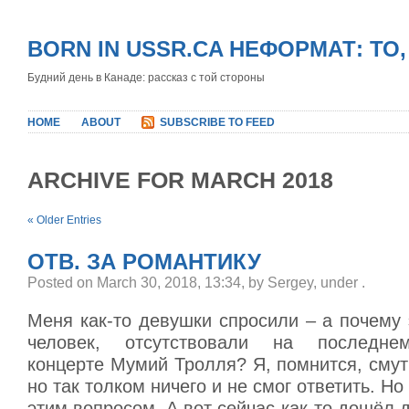
BORN IN USSR.CA НЕФОРМАТ: ТО
Будний день в Канаде: рассказ с той стороны
HOME
ABOUT
SUBSCRIBE TO FEED
ARCHIVE FOR MARCH 2018
« Older Entries
ОТВ. ЗА РОМАНТИКУ
Posted on March 30, 2018, 13:34, by Sergey, under
.
Меня как-то девушки спросили – а почему
человек, отсутствовали на последне
концерте Мумий Тролля? Я, помнится, смут
но так толком ничего и не смог ответить. Н
этим вопросом. А вот сейчас как-то дошёл д