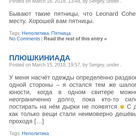
Posted on March 16, 2018, 13:48, by Sergey, under
.
Бывают такие пятницы, что Leonard Cohe
месту. Хорошей вам пятницы.
Tags:
Неполитика
,
Пятница
No Comments
|
Read the rest of this entry »
ПЛЮШКИНИАДА
Posted on March 15, 2018, 19:57, by Sergey, under
.
У меня насчёт одежды определённо раздво
одной стороны – я остался тем же шало
юности, когда в одном свитере можн
неограниченно долго, пока кто-то си
постирать на нём дырки не появятся
С д
как только вещи стали неимоверно дешёвы
проходя […]
Tags:
Неполитика