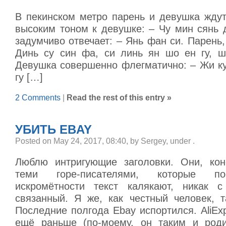
В пекинском метро парень и девушка ждут
высоким тоном к девушке: – Чу мин сянь 
задумчиво отвечает: – Янь фан си. Парень, 
Динь су син фа, си линь ян шо ен гу, ш
Девушка совершенно флегматично: – Жи ку
гу […]
2 Comments
|
Read the rest of this entry »
УБИТЬ EBAY
Posted on May 24, 2017, 08:40, by Sergey, under
.
Люблю интригующие заголовки. Они, кон
теми горе-писателями, которые п
искромётности текст калякают, никак с
связанный. Я же, как честный человек, т
Последние полгода Ebay испортился. AliEx
ещё раньше (по-моему, он таким и роди