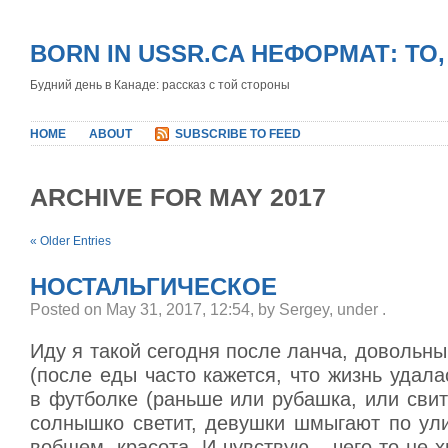
BORN IN USSR.CA НЕФОРМАТ: ТО
Будний день в Канаде: рассказ с той стороны
HOME
ABOUT
SUBSCRIBE TO FEED
ARCHIVE FOR MAY 2017
« Older Entries
НОСТАЛЬГИЧЕСКОЕ
Posted on May 31, 2017, 12:54, by Sergey, under
.
Иду я такой сегодня после ланча, довольн
(после еды часто кажется, что жизнь удала
в футболке (раньше или рубашка, или свит
солнышко светит, девушки шмыгают по ули
вобщем, красота. И чувствую – чего-то не х