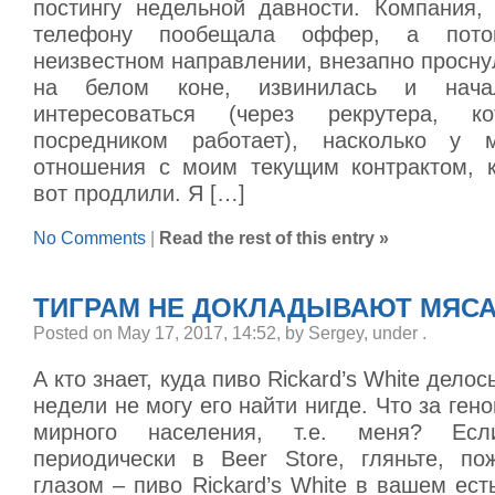
постингу недельной давности. Компания,
телефону пообещала оффер, а пот
неизвестном направлении, внезапно просну
на белом коне, извинилась и нача
интересоваться (через рекрутера, 
посредником работает), насколько у 
отношения с моим текущим контрактом, 
вот продлили. Я […]
No Comments
|
Read the rest of this entry »
ТИГРАМ НЕ ДОКЛАДЫВАЮТ МЯСА
Posted on May 17, 2017, 14:52, by Sergey, under
.
А кто знает, куда пиво Rickard’s White дело
недели не могу его найти нигде. Что за ген
мирного населения, т.е. меня? Ес
периодически в Beer Store, гляньте, по
глазом – пиво Rickard’s White в вашем ест