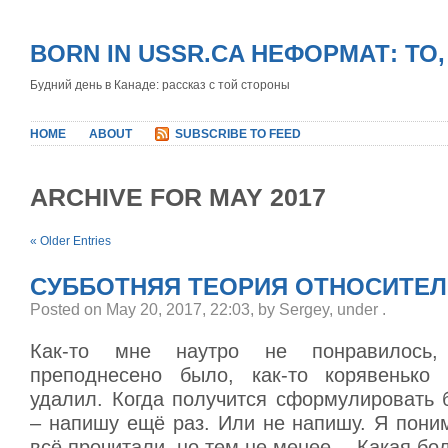
BORN IN USSR.CA НЕФОРМАТ: ТО
Будний день в Канаде: рассказ с той стороны
HOME
ABOUT
SUBSCRIBE TO FEED
ARCHIVE FOR MAY 2017
« Older Entries
СУББОТНЯЯ ТЕОРИЯ ОТНОСИТЕЛ
Posted on May 20, 2017, 22:03, by Sergey, under
.
Как-то мне наутро не понравилось
преподнесено было, как-то корявенько 
удалил. Когда получится сформулировать 
– напишу ещё раз. Или не напишу. Я пони
всё прочитали, но тем не менее… Какая бо