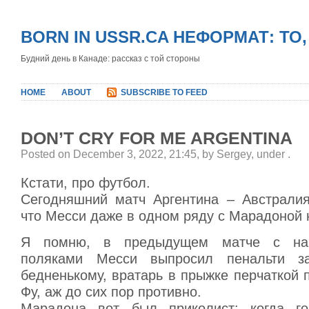
BORN IN USSR.CA НЕФОРМАТ: ТО
Будний день в Канаде: рассказ с той стороны
HOME
ABOUT
SUBSCRIBE TO FEED
DON’T CRY FOR ME ARGENTINA
Posted on December 3, 2022, 21:45, by Sergey, under
.
Кстати, про футбол.
Сегодняшний матч Аргентина – Австрали
что Месси даже в одном ряду с Марадоной н
Я помню, в предыдущем матче c на
поляками Месси выпросил пенальти з
бедненькому, вратарь в прыжке перчаткой п
Фу, аж до сих пор противно.
Марадона вот был приколист: когда го