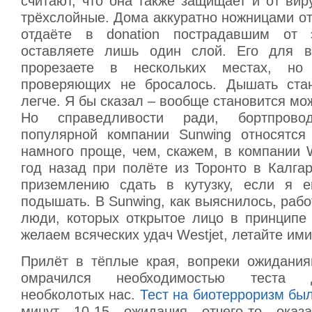
считают, что она также защищает и от вир
трёхслойные. Дома аккуратно ножницами от
отдаёте в donation пострадавшим от 
оставляете лишь один слой. Его для ве
прорезаете в нескольких местах, но
проверяющих не бросалось. Дышать стан
легче. Я бы сказал – вообще становится мо
Но справедливости ради, бортпровод
популярной компании Sunwing относятся
намного проще, чем, скажем, в компании W
год назад при полёте из Торонто в Калга
приземлению сдать в кутузку, если я 
подышать. В Sunwing, как выяснилось, ра
люди, которых открытое лицо в принципе 
желаем всяческих удач Westjet, летайте ими
Прилёт в тёплые края, вопреки ожидани
омрачился необходимостью теста 
необколотых нас.
Тест на биотерроризм бы
минут 10-15 ожидания отчего-то оказа