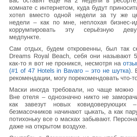
вас оставят ещё на 2 недели в ресорте
комнате с интернетом, куда будут приносить
хотел вместо одной недели за ту же це
недели – как по мне, неплохая бизнес-ид
коррумпировать эту серьёзную деву
медпункте.
Сам отдых, будем откровенны, был так с
Dreams Royal Beach, себя они называют 5
как-то я вот не проникся, несмотря на
отзы
(#1 of 47 Hotels in Bavaro – это не шутка)
.
рекомендации, могу порекомендовать что-то
Маски иногда требовали, но чаще можно 
Вне отеля – однозначно никто не заморач
как завезут новых ковидоверующих 
безмасочников начинают цыкать, а как па
потихоньку все о масках забывают. Персона
даже на открытом воздухе.