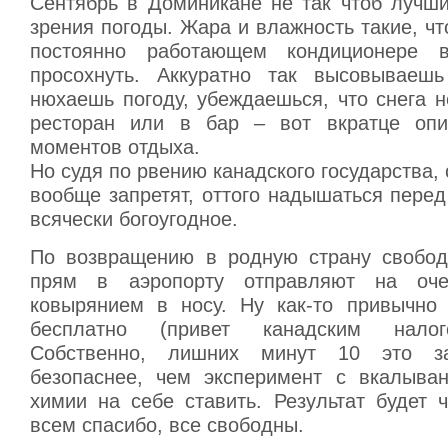
Сентябрь в Доминикане не так чтоб лучши
зрения погоды. Жара и влажность такие, чт
постоянно работающем кондиционере 
просохнуть. Аккуратно так высовываешь
нюхаешь погоду, убеждаешься, что снега н
ресторан или в бар – вот вкратце опи
моментов отдыха.
Но судя по рвению канадского государства, 
вообще запретят, оттого надышаться пере
всячески богоугодное.
По возвращению в родную страну свобод
прям в аэропорту отправляют на оче
ковырянием в носу. Ну как-то привычно
бесплатно (привет канадским налого
Собственно, лишних минут 10 это з
безопаснее, чем эксперимент с вкалыва
химии на себе ставить. Результат будет 
всем спасибо, все свободны.