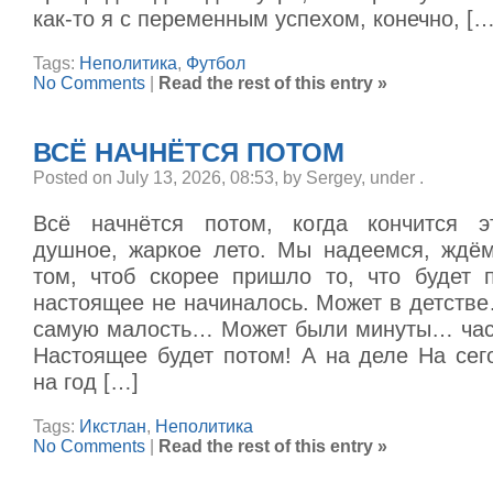
как-то я с переменным успехом, конечно, […
Tags:
Неполитика
,
Футбол
No Comments
|
Read the rest of this entry »
ВСЁ НАЧНЁТСЯ ПОТОМ
Posted on July 13, 2026, 08:53, by Sergey, under
.
Всё начнётся потом, когда кончится эт
душное, жаркое лето. Мы надеемся, ждё
том, чтоб скорее пришло то, что будет п
настоящее не начиналось. Может в детств
самую малость… Может были минуты… ча
Настоящее будет потом! А на деле На сег
на год […]
Tags:
Икстлан
,
Неполитика
No Comments
|
Read the rest of this entry »