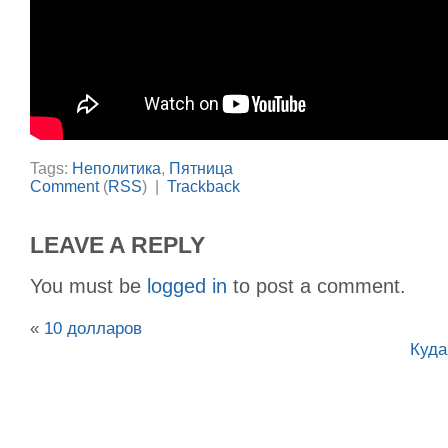
Tags:
Неполитика
,
Пятница
Comment
(
RSS
) |
Trackback
LEAVE A REPLY
You must be
logged in
to post a comment.
«
10 долларов
Куда