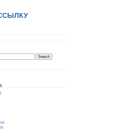
АССЫЛКУ
S
6
6
026
26