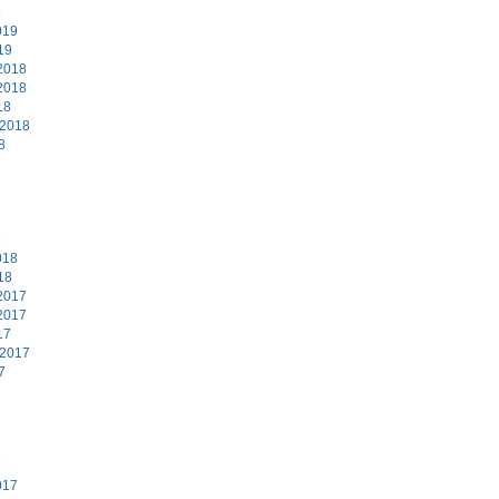
9
019
19
2018
2018
18
 2018
8
8
018
18
2017
2017
17
 2017
7
7
017