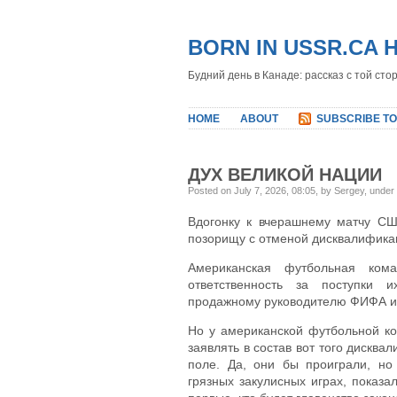
BORN IN USSR.CA 
Будний день в Канаде: рассказ с той сто
HOME
ABOUT
SUBSCRIBE TO
ДУХ ВЕЛИКОЙ НАЦИИ
Posted on July 7, 2026, 08:05, by Sergey, under
Вдогонку к вчерашнему матчу СШ
позорищу с отменой дисквалификац
Американская футбольная ком
ответственность за поступки и
продажному руководителю ФИФА и з
Но у американской футбольной ко
заявлять в состав вот того дисква
поле. Да, они бы проиграли, но
грязных закулисных играх, показа