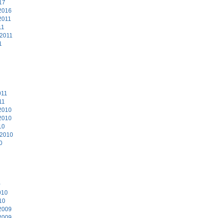
17
2016
2011
11
 2011
1
011
11
2010
2010
10
 2010
0
0
010
10
2009
2009