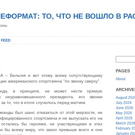
НЕФОРМАТ: ТО, ЧТО НЕ ВОШЛО В Р
роны
 FEED
.
PAGES
А – Бельгия и вот этому всему сопутствующему
About
ии американского спортсмена “по звонку сверху”.
ARCHIVE
анда, в принципе, не может нести прямую
х неуравновешенного президента, его звонки
August 202
а то, что в итоге случилось перед матчем.
July 2026
June 2026
манды был шанс отказаться от этой мерзости, не
May 2026
лифицированного спортсмена и не выпускать его на
April 2026
March 202
 остались бы героями, не участвующими в этих
February 2
ли бы всему миру, что закон превыше всего и они
January 20