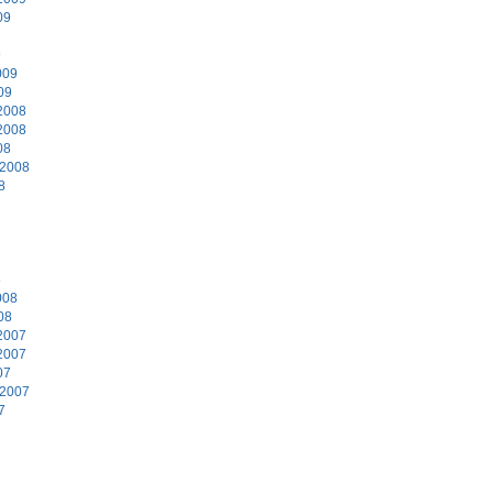
09
9
009
09
2008
2008
08
 2008
8
8
008
08
2007
2007
07
 2007
7