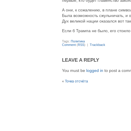
первые, кто будет главенство зако
А они, к сожалению, в плане симв
Была возможность сжульничать, и о
Дух великой нации оказался вот так
Если б Трампа не было, его стоило
Tags:
Политика
Comment
(
RSS
) |
Trackback
LEAVE A REPLY
You must be
logged in
to post a com
«
Точка отсчёта