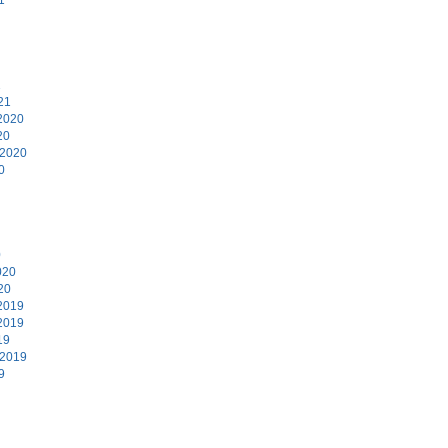
1
21
2020
20
 2020
0
0
020
20
2019
2019
19
 2019
9