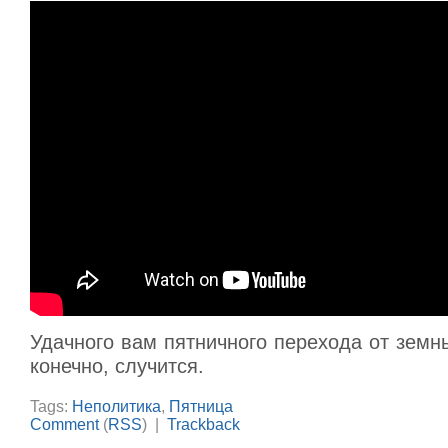
Удачного вам пятничного перехода от земны
конечно, случится.
Tags:
Неполитика
,
Пятница
Comment
(
RSS
) |
Trackback