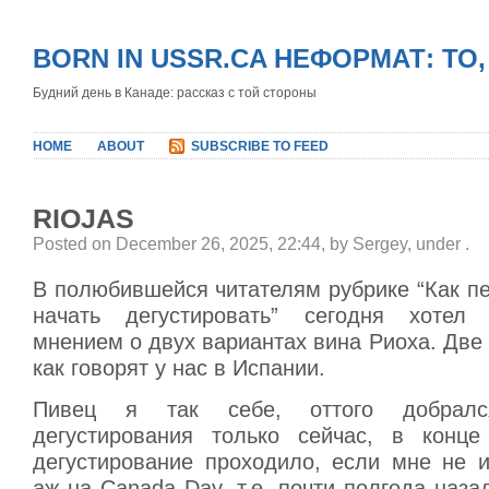
BORN IN USSR.CA НЕФОРМАТ: ТО
Будний день в Канаде: рассказ с той стороны
HOME
ABOUT
SUBSCRIBE TO FEED
RIOJAS
Posted on December 26, 2025, 22:44, by Sergey, under
.
В полюбившейся читателям рубрике “Как пе
начать дегустировать” сегодня хотел
мнением о двух вариантах вина Риоха. Две 
как говорят у нас в Испании.
Пивец я так себе, оттого добрал
дегустирования только сейчас, в конце
дегустирование проходило, если мне не и
аж на Canada Day, т.е. почти полгода наза