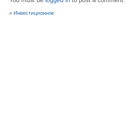
You must be
logged in
to post a comment.
«
Инвестиционное