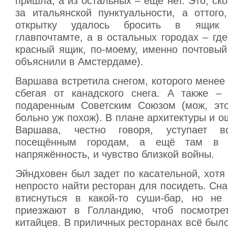
пришла, а из остальных – ещё нет. Это, ско
за итальянской пунктуальности, а оттого
открытку удалось бросить в ящик
главпочтамте, а в остальных городах – где
красный ящик, по-моему, именно почтовый,
объяснили в Амстердаме).
Варшава встретила снегом, которого менее
сбегая от канадского снега. А также –
подаренным Советским Союзом (мож, эт
больно уж похож). В плане архитектуры и 
Варшава, честно говоря, уступает в
посещённым городам, а ещё там в в
напряжённость, и чувство близкой войны.
Эйндховен был задет по касательной, хотя
непросто найти ресторан для посидеть. Сн
втиснуться в какой-то суши-бар, но не
приезжают в Голландию, чтоб посмотре
китайцев. В приличных ресторанах всё было