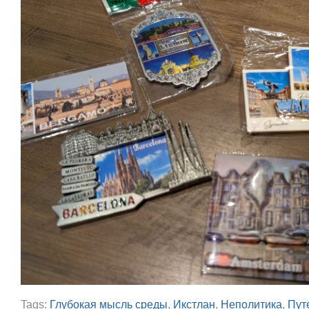
Tags:
Глубокая мысль среды
,
Икстлан
,
Неполитика
,
Пут