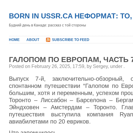
BORN IN USSR.CA НЕФОРМАТ: ТО
Будний день в Канаде: рассказ с той стороны
HOME
ABOUT
SUBSCRIBE TO FEED
ГАЛОПОМ ПО ЕВРОПАМ, ЧАСТЬ 
Posted on February 26, 2025, 17:59, by Sergey, under
.
Выпуск 7-й, заключительно-обзорный,
спонтанном путешествии “Галопом по Евро
большим, хотя и переменным, успехом про
Торонто – Лиссабон – Барселона – Берг
Эйндховен – Амстердам – Торонто. Гла
путешествия выступила компания Rya
авиабилетами по 20 евриков.
Что запомнилось.