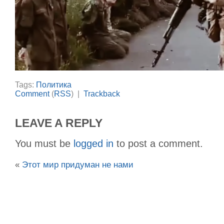
Tags:
Политика
Comment
(
RSS
) |
Trackback
LEAVE A REPLY
You must be
logged in
to post a comment.
«
Этот мир придуман не нами