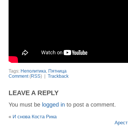
Tags:
Неполитика
,
Пятница
Comment
(
RSS
) |
Trackback
LEAVE A REPLY
You must be
logged in
to post a comment.
«
И снова Коста Рика
Арест