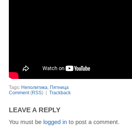
Tags:
Неполитика
,
Пятница
Comment
(
RSS
) |
Trackback
LEAVE A REPLY
You must be
logged in
to post a comment.