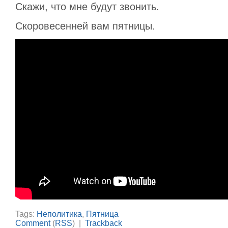
Скажи, что мне будут звонить.
Скоровесенней вам пятницы.
Tags:
Неполитика
,
Пятница
Comment
(
RSS
) |
Trackback