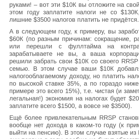
руками! – вот эти $10К вы отложите на свой
этом году заплатите налоги не со $130К
лишние $3500 налогов платить не придётся.
А в следующем году, к примеру, вы зарабо
$60К (по разным причинам: сокращение, р
или перешли с фуллтайма на контрак
зарабатываете не вы, а ваша корпораци
решили забрать свои $10К со своего RRSP
семью. В этом случае ваши $10К добавл
налогооблагаемому доходу, но платить нал
по высокой ставке 35%, а по гораздо ниж
примере это всего 15%), т.е. чистая (и зам
легальная!) экономия на налогах будет $20
заплатите всего $1500, а вовсе не $3500).
Ещё более привлекательным RRSP станови
вообще нет дохода в каком-то году (к пр
выйти на пенсию). В этом случае взятые из