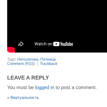
Tags:
Неполитика
,
Пятница
Comment
(
RSS
) |
Trackback
LEAVE A REPLY
You must be
logged in
to post a comment.
«
Виртуальность