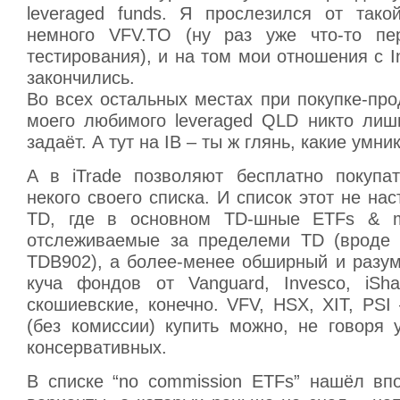
leveraged funds. Я прослезился от тако
немного VFV.TO (ну раз уже что-то пе
тестирования), и на том мои отношения с In
закончились.
Во всех остальных местах при покупке-про
моего любимого leveraged QLD никто лиш
задаёт. А тут на IB – ты ж глянь, какие умник
A в iTrade позволяют бесплатно покупа
некого своего списка. И список этот не нас
TD, где в основном TD-шные ETFs & mu
отслеживаемые за пределеми TD (вроде 
TDB902), а более-менее обширный и разум
куча фондов от Vanguard, Invesco, iSh
скошиевские, конечно. VFV, HSX, XIT, PSI
(без комиссии) купить можно, не говоря 
консервативных.
В списке “no commission ETFs” нашёл вп