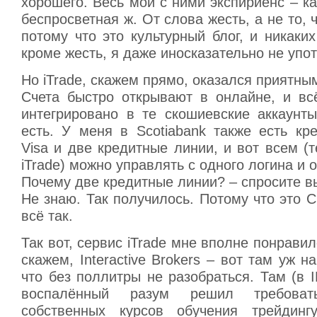
хорошего. Весь мой с ними экспириенс – к
беспросветная ж. От слова жесть, а не то, 
потому что это культурный блог, и никаких
кроме жесть, я даже иносказательно не упо
Но iTrade, скажем прямо, оказался приятн
Счета быстро открывают в онлайне, и вс
интегрировано в те скошиевские аккаунты
есть. У меня в Scotiabank также есть кр
Visa и две кредитные линии, и вот всем (
iTrade) можно управлять с одного логина и 
Почему две кредитные линии? – спросите в
Не знаю. Так получилось. Потому что это С
всё так.
Так вот, сервис iTrade мне вполне понравил
скажем, Interactive Brokers – вот там уж н
что без поллитры не разобраться. Там (в IB
воспалённый разум решил требоват
собственных курсов обучения трейдинг