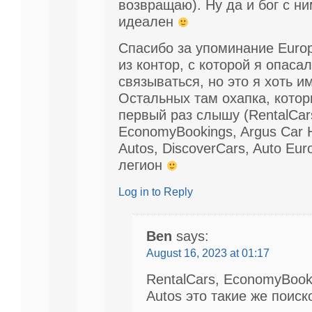
возвращаю). Ну да и бог с ни
идеален
Спасибо за упоминание Europ
из контор, с которой я опаса
связываться, но это я хоть и
Остальных там охапка, кото
первый раз слышу (RentalCar
EconomyBookings, Argus Car H
Autos, DiscoverCars, Auto Eur
легион
Log in to Reply
Ben
says:
August 16, 2023 at 01:17
RentalCars, EconomyBooki
Autos это такие же поиск