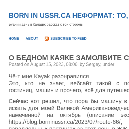
BORN IN USSR.CA НЕФОРМАТ: ТО
Будний день в Канаде: рассказ с той стороны
HOME
ABOUT
SUBSCRIBE TO FEED
О БЕДНОМ КАЯКЕ ЗАМОЛВИТЕ 
Posted on August 15, 2023, 08:06, by Sergey, under
.
Чё-т мне Kayak разонравился.
Это, кто не знает, вебсайт такой с по
гостиниц, машин и прочего, всё для путешес
Сейчас вот решил, что пора бы машину в 
искать для моей Великой Американоведчес
намеченной на октябрь (описание экс
https://blog.borninussr.ca/2023/07/ro
параллельных постингах за этот день в ЖЖ 