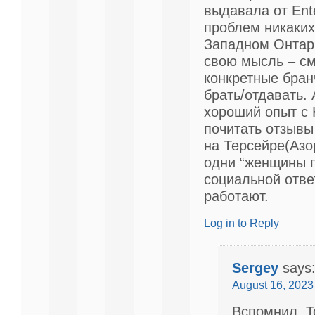
выдавала от Ente
проблем никаких,
Западном Онтар
свою мысль – см
конкретные бран
брать/отдавать. 
хороший опыт с H
почитать отзыв
на Терсейре(Азо
одни “женщины 
социальной отве
работают.
Log in to Reply
Sergey
says
August 16, 2023 
Вспомнил. Т