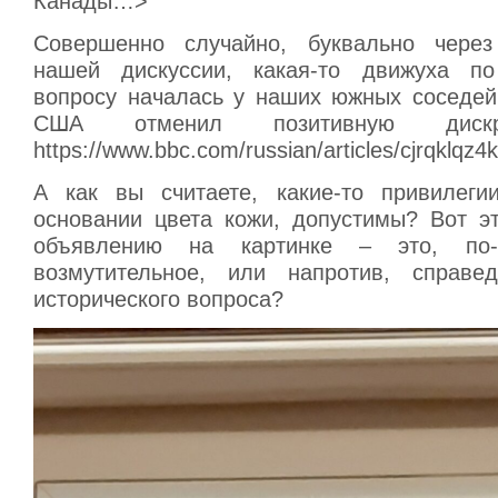
Канады…>
Совершенно случайно, буквально чере
нашей дискуссии, какая-то движуха п
вопросу началась у наших южных соседей
США отменил позитивную диск
https://www.bbc.com/russian/articles/cjrqklqz4
А как вы считаете, какие-то привилеги
основании цвета кожи, допустимы? Вот э
объявлению на картинке – это, по-в
возмутительное, или напротив, справе
исторического вопроса?