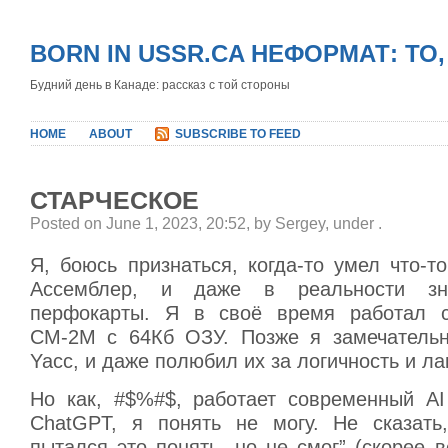
BORN IN USSR.CA НЕФОРМАТ: ТО
Будний день в Канаде: рассказ с той стороны
HOME
ABOUT
SUBSCRIBE TO FEED
СТАРЧЕСКОЕ
Posted on June 1, 2023, 20:52, by Sergey, under
.
Я, боюсь признаться, когда-то умел что-т
Ассемблер, и даже в реальности зн
перфокарты. Я в своё время работал 
СМ-2М с 64Кб ОЗУ. Позже я замечательн
Yacc, и даже полюбил их за логичность и ла
Но как, #$%#$, работает современный AI 
ChatGPT, я понять не могу. Не сказать
пытался это понять, но не смог” (скорее в