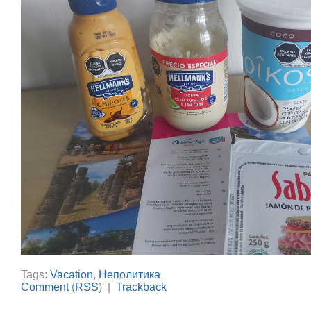
Tags:
Vacation
,
Неполитика
Comment
(
RSS
) |
Trackback