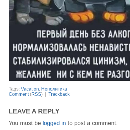
Tags:
Vacation
,
Неполитика
Comment
(
RSS
) |
Trackback
LEAVE A REPLY
You must be
logged in
to post a comment.