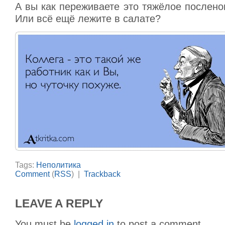
А вы как переживаете это тяжёлое послен
Или всё ещё лежите в салате?
Tags:
Неполитика
Comment
(
RSS
) |
Trackback
LEAVE A REPLY
You must be
logged in
to post a comment.