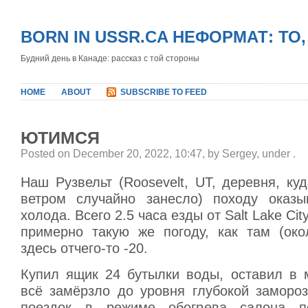
BORN IN USSR.CA НЕФОРМАТ: ТО
Будний день в Канаде: рассказ с той стороны
HOME
ABOUT
SUBSCRIBE TO FEED
ЮТИМСЯ
Posted on December 20, 2022, 10:47, by Sergey, under
.
Наш Рузвельт (Roosevelt, UT, деревня, ку
ветром случайно занесло) походу оказы
холода. Всего 2.5 часа езды от Salt Lake Ci
примерно такую же погоду, как там (окол
здесь отчего-то -20.
Купил ящик 24 бутылки воды, оставил в 
всё замёрзло до уровня глубокой замороз
поездок в режиме обогрева салона п