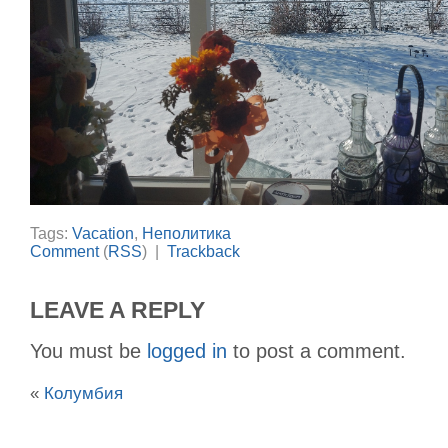
Tags:
Vacation
,
Неполитика
Comment
(
RSS
) |
Trackback
LEAVE A REPLY
You must be
logged in
to post a comment.
«
Колумбия