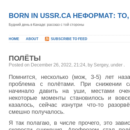
BORN IN USSR.CA НЕФОРМАТ: ТО
Будний день в Канаде: рассказ с той стороны
HOME
ABOUT
SUBSCRIBE TO FEED
ПОЛЁТЫ
Posted on December 26, 2022, 21:24, by Sergey, under
.
Помнится, несколько (мож, 3-5) лет на
проблема с полётами. При снижении с
начинало давить на уши, местами оче
некоторые моменты становилось и вовс
казалось, сейчас изнутри что-то разорв
смешно получалось.
Я так полагаю, в числе прочего, это зави
скорости снижения. Апофеозом стал пол