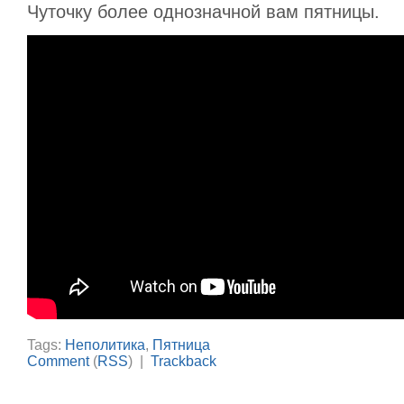
Чуточку более однозначной вам пятницы.
Tags:
Неполитика
,
Пятница
Comment
(
RSS
) |
Trackback