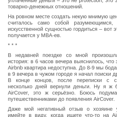
уплаченные деньги – это не protection, это
товарно-денежных отношений.
На ровном месте создать некую мнимую цен
считалось само собой разумеющимся,
искусственной сущностью гордиться – вот э
получается у MBA-ев.
* * *
В недавней поездке со мной произошл
история: в 6 часов вечера выяснилось, что 
Airbnb квартира недоступна. До 8-9 мы бода
в 9 вечера в чужом городе я начал поиски д
В конце концов, после переписки с с
несколько дней вернули деньги. Ну я ж б
AirCover, это ж серьёзно. Боюсь подум
путешественниками до появления AirCover.
Даже мой негативный отзыв о хозяине у
имейте в виду, когда ищете что-то на Ai