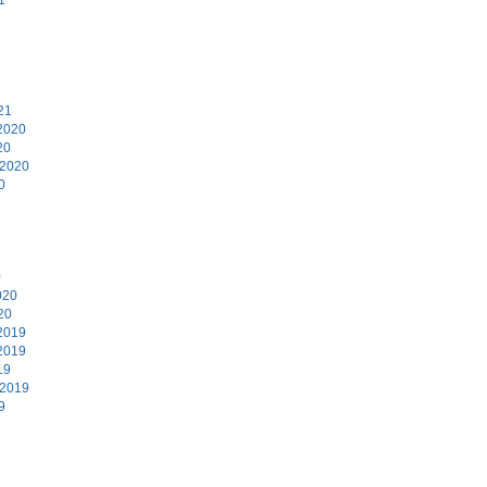
1
21
2020
20
 2020
0
0
020
20
2019
2019
19
 2019
9