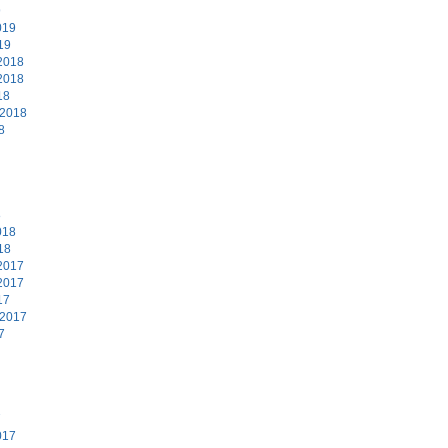
9
019
19
2018
2018
18
 2018
8
8
018
18
2017
2017
17
 2017
7
7
017