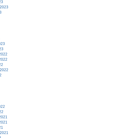
23
 2023
3
3
023
23
2022
2022
22
 2022
2
2
022
22
2021
2021
21
 2021
1