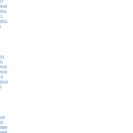
17
2016
2011
11
 2011
1
011
11
2010
2010
10
 2010
0
0
010
10
2009
2009