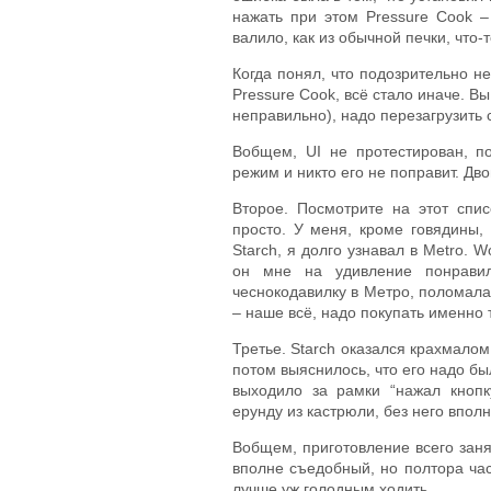
нажать при этом Pressure Cook –
валило, как из обычной печки, что
Когда понял, что подозрительно не
Pressure Cook, всё стало иначе. Вы
неправильно), надо перезагрузить 
Вобщем, UI не протестирован, п
режим и никто его не поправит. Дв
Второе. Посмотрите на этот спи
просто. У меня, кроме говядины, 
Starch, я долго узнавал в Metro. W
он мне на удивление понравил
чеснокодавилку в Метро, поломала
– наше всё, надо покупать именно 
Третье. Starch оказался крахмалом
потом выяснилось, что его надо бы
выходило за рамки “нажал кнопк
ерунду из кастрюли, без него вполн
Вобщем, приготовление всего заня
вполне съедобный, но полтора часа
лучше уж голодным ходить.