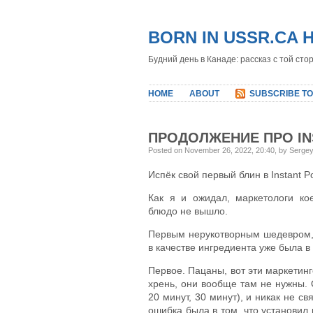
BORN IN USSR.CA 
Будний день в Канаде: рассказ с той сто
HOME
ABOUT
SUBSCRIBE TO
ПРОДОЛЖЕНИЕ ПРО IN
Posted on November 26, 2022, 20:40, by Serge
Испёк свой первый блин в Instant Po
Как я и ожидал, маркетологи кое
блюдо не вышло.
Первым нерукотворным шедевром, я
в качестве ингредиента уже была в 
Первое. Пацаны, вот эти маркетинг
хрень, они вообще там не нужны. 
20 минут, 30 минут), и никак не с
ошибка была в том, что установил 