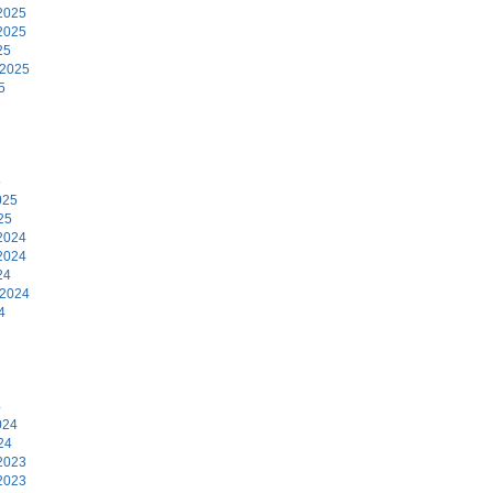
2025
2025
25
 2025
5
5
025
25
2024
2024
24
 2024
4
4
024
24
2023
2023