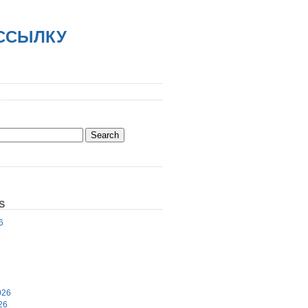
АССЫЛКУ
S
6
6
026
26