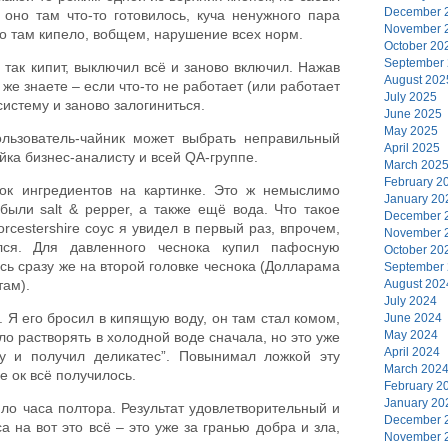
December 
 оно там что-то готовилось, куча ненужного пара
November 
-то там кипело, вобщем, нарушение всех норм.
October 20
September
 так кипит, выключил всё и заново включил. Нажав
August 202
 же знаете – если что-то не работает (или работает
July 2025
систему и заново залогиниться.
June 2025
May 2025
ользователь-чайник может выбрать неправильный
April 2025
ойка бизнес-аналисту и всей QA-группе.
March 202
February 2
сок ингредиентов на картинке. Это ж немыслимо
January 20
были salt & pepper, а также ещё вода. Что такое
December 
orcestershire соус я увидел в первый раз, впрочем,
November 
ся. Для давленного чеснока купил пафосную
October 20
сь сразу же на второй головке чеснока (Долларама
September
August 202
там).
July 2024
. Я его бросил в кипящую воду, он там стал комом,
June 2024
May 2024
ло растворять в холодной воде сначала, но это уже
April 2024
у и получил деликатес”. Повынимал ложкой эту
March 202
е ок всё получилось.
February 2
January 20
ло часа полтора. Результат удовлетворительный и
December 
 на вот это всё – это уже за гранью добра и зла,
November 