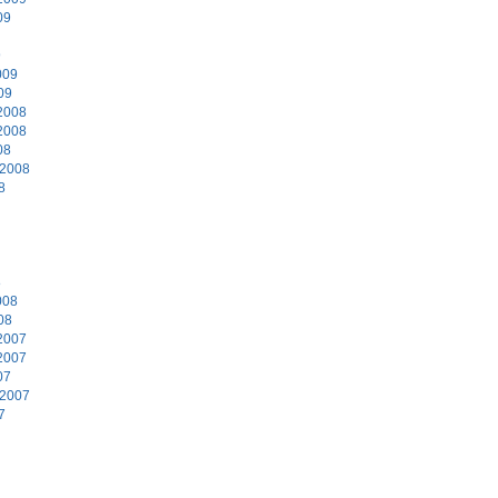
09
9
009
09
2008
2008
08
 2008
8
8
008
08
2007
2007
07
 2007
7