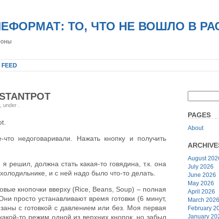
НЕФОРМАТ: ТО, ЧТО НЕ ВОШЛО В Р
роны
 FEED
STANTPOT
y, under
.
PAGES
t.
About
-что недоговаривали. Нажать кнопку и получить
ARCHIVE
August 202
 решил, должна стать какая-то говядина, т.к. она
July 2026
холодильнике, и с ней надо было что-то делать.
June 2026
May 2026
овые кнопочки вверху (Rice, Beans, Soup) – полная
April 2026
Они просто устанавливают время готовки (6 минут,
March 202
вязаны с готовкой с давлением или без. Моя первая
February 2
January 20
какой-то режим одной из верхних кнопок, но забыл