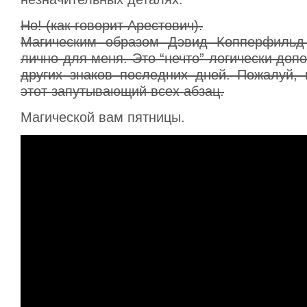
Но! (как говорит Арестович).
Магическим образом Дэвид Копперфильд 
лично для меня. Это “нечто” логически доп
других знаков последних дней. Пожалуй, 
этот запутывающий всех абзац.
Магической вам пятницы.