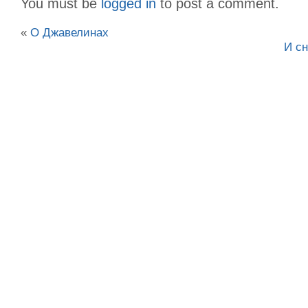
You must be
logged in
to post a comment.
«
О Джавелинах
И сн