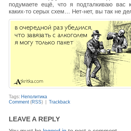
подумаете ещё, что я подталкиваю вас 
каких-то серых схем… Нет-нет, вы так не де
Tags:
Неполитика
Comment
(
RSS
) |
Trackback
LEAVE A REPLY
You must be
logged in
to post a comment.