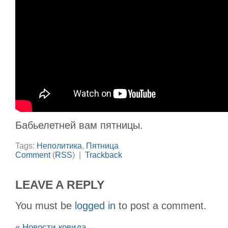
Бабьелетней вам пятницы.
Tags:
Неполитика
,
Пятница
Comment
(
RSS
) |
Trackback
LEAVE A REPLY
You must be
logged in
to post a comment.
«
Новости ковида