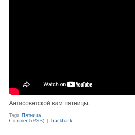
Антисоветской вам пятницы.
Tags:
Пятница
Comment
(
RSS
) |
Trackback