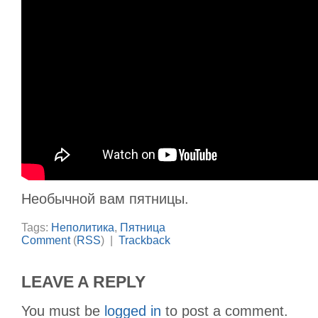
Необычной вам пятницы.
Tags:
Неполитика
,
Пятница
Comment
(
RSS
) |
Trackback
LEAVE A REPLY
You must be
logged in
to post a comment.