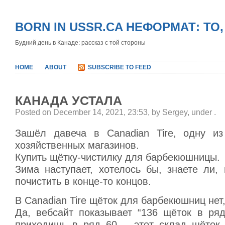
BORN IN USSR.CA НЕФОРМАТ: ТО
Будний день в Канаде: рассказ с той стороны
HOME
ABOUT
SUBSCRIBE TO FEED
КАНАДА УСТАЛА
Posted on December 14, 2021, 23:53, by Sergey, under
.
Зашёл давеча в Canadian Tire, одну из
хозяйственных магазинов.
Купить щётку-чистилку для барбекюшницы.
Зима наступает, хотелось бы, знаете ли,
почистить в конце-то концов.
В Canadian Tire щёток для барбекюшниц нет
Да, вебсайт показывает “136 щёток в ряду
приходишь в ряд 60 – этот склад щёток т