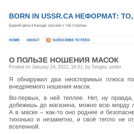
BORN IN USSR.CA НЕФОРМАТ: ТО
Будний день в Канаде: рассказ с той стороны
HOME
ABOUT
SUBSCRIBE TO FEED
О ПОЛЬЗЕ НОШЕНИЯ МАСОК
Posted on January 24, 2021, 16:51, by Sergey, under
.
Я обнаружил два неоспоримых плюса по
внедряемого ношения масок.
Во-первых, в ней теплее. Нет, ну правда
добежишь до магазина, можно всю морду л
А в маске – как-то оно роднее и безопас
тихонько и незаметно, и своё тепло не о
вселенной.