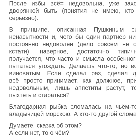
После избы всё= недовольна, уже захо
дворянкой быть (понятия не имею, кто 
серьёзно).
В принципе, описанная Пушкиным си
ненасытности и, чего бы один партнёр ни
постоянно недоволен (дело совсем не о
кстати), наверное, достаточно типич
получается, что часто и смысла особенног
пытаться угождать. Делаешь что-то, но в
виноватым. Если сделал раз, сделал д
всё просто принимает, как должное, пр
недовольным, лишь аппетиты растут, т
пыхтеть и стараться?
Благодарная рыбка сломалась на чьём-т
владычицей морскою. А кто-то другой слом
Думаете, сказка об этом?
А если нет, то о чём?