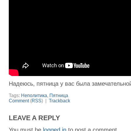
Надеюсь, пятница у вас была замечательно
Tags:
Неполитика
,
Пятница
Comment
(
RSS
) |
Trackback
LEAVE A REPLY
You must be
logged in
to post a comment.